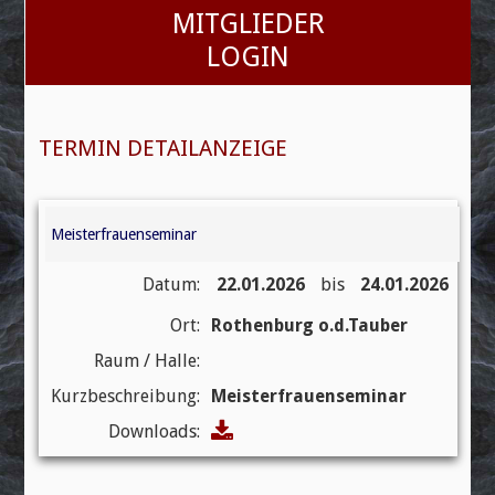
MITGLIEDER
Beruf & Karriere
LOGIN
Themen
Grabmalvorsorge Sachsen
TERMIN DETAILANZEIGE
Nachfolgebörse
Termine
Meisterfrauenseminar
Bildergalerien
Linkliste
Datum:
22.01.2026
bis
24.01.2026
Kontakt / Impressum
Ort:
Rothenburg o.d.Tauber
Datenschutz
Raum / Halle:
Kurzbeschreibung:
Meisterfrauenseminar
Downloads: