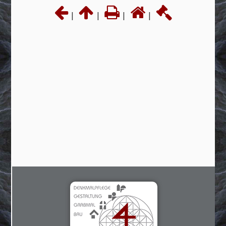
|
|
|
|