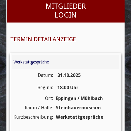
MITGLIEDER
Beruf & Karriere
LOGIN
Themen
Grabmalvorsorge Sachsen
TERMIN DETAILANZEIGE
Nachfolgebörse
Termine
Werkstattgespräche
Bildergalerien
Linkliste
Datum:
31.10.2025
Kontakt / Impressum
Beginn:
18:00 Uhr
Datenschutz
Ort:
Eppingen / Mühlbach
Raum / Halle:
Steinhauermuseum
Kurzbeschreibung:
Werkstattgespräche