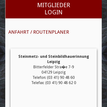
MITGLIEDER
Beruf & Karriere
LOGIN
Themen
Grabmalvorsorge Sachsen
ANFAHRT / ROUTENPLANER
Nachfolgebörse
Termine
Bildergalerien
Steinmetz- und Steinbildhauerinnung
Linkliste
Leipzig
Bitterfelder Stra�e 7-9
Kontakt / Impressum
04129 Leipzig
Telefon: (03 41) 90 48 60
Datenschutz
Telefax: (03 41) 90 48 62 0