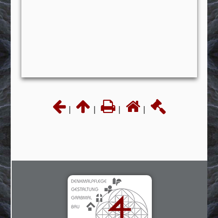
|
|
|
|