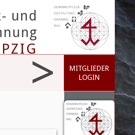
z- und
innung
IPZIG
>
MITGLIEDER
LOGIN