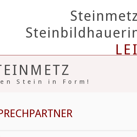
Steinmet
Steinbildhauer
LE
TEINMETZ
en Stein in Form!
SPRECHPARTNER