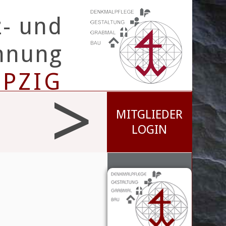
z- und
innung
IPZIG
>
MITGLIEDER
LOGIN