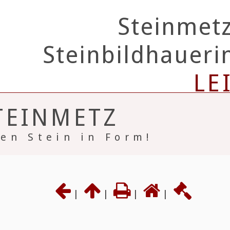
Steinmet
Steinbildhauer
LE
TEINMETZ
en Stein in Form!
|
|
|
|